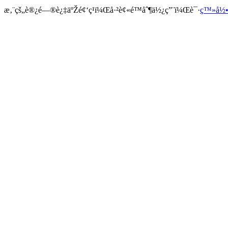
æ‚¨çš„è®¿é—®è¿‡äºŽé¢‘ç¹ï¼Œå·²è¢«é™åˆ¶ä½¿ç”¨ï¼Œè¯·
ç™»å½