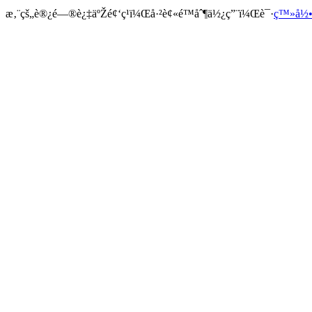
æ‚¨çš„è®¿é—®è¿‡äºŽé¢‘ç¹ï¼Œå·²è¢«é™åˆ¶ä½¿ç”¨ï¼Œè¯·
ç™»å½