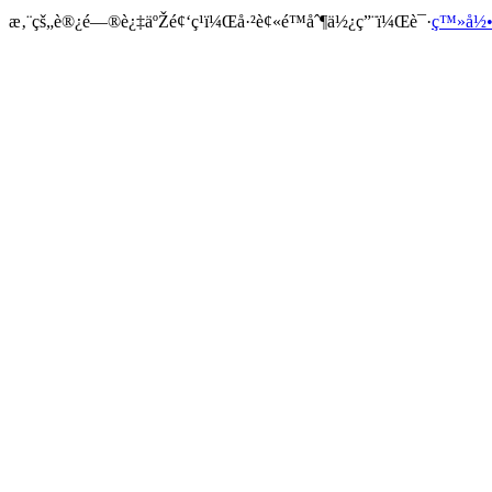
æ‚¨çš„è®¿é—®è¿‡äºŽé¢‘ç¹ï¼Œå·²è¢«é™åˆ¶ä½¿ç”¨ï¼Œè¯·
ç™»å½