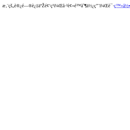
æ‚¨çš„è®¿é—®è¿‡äºŽé¢‘ç¹ï¼Œå·²è¢«é™åˆ¶ä½¿ç”¨ï¼Œè¯·
ç™»å½