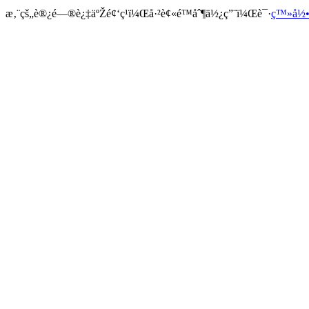
æ‚¨çš„è®¿é—®è¿‡äºŽé¢‘ç¹ï¼Œå·²è¢«é™åˆ¶ä½¿ç”¨ï¼Œè¯·
ç™»å½