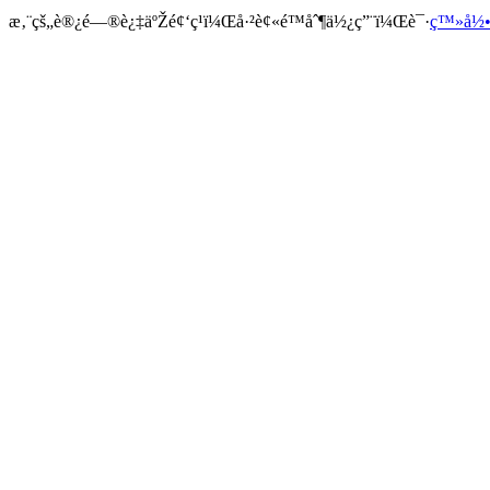
æ‚¨çš„è®¿é—®è¿‡äºŽé¢‘ç¹ï¼Œå·²è¢«é™åˆ¶ä½¿ç”¨ï¼Œè¯·
ç™»å½