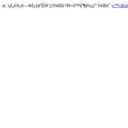
æ‚¨çš„è®¿é—®è¿‡äºŽé¢‘ç¹ï¼Œå·²è¢«é™åˆ¶ä½¿ç”¨ï¼Œè¯·
ç™»å½