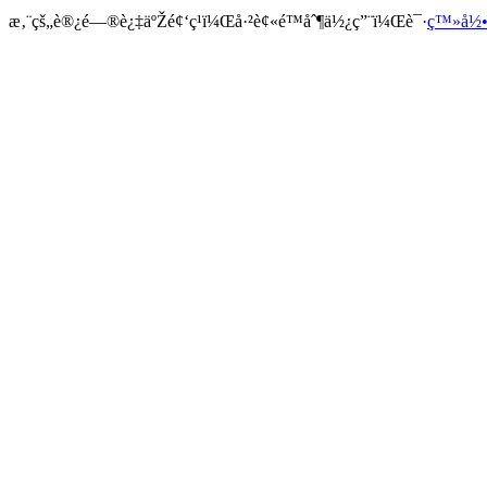
æ‚¨çš„è®¿é—®è¿‡äºŽé¢‘ç¹ï¼Œå·²è¢«é™åˆ¶ä½¿ç”¨ï¼Œè¯·
ç™»å½