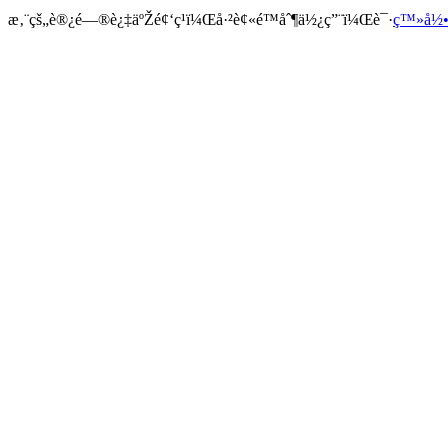
æ‚¨çš„è®¿é—®è¿‡äºŽé¢‘ç¹ï¼Œå·²è¢«é™åˆ¶ä½¿ç”¨ï¼Œè¯·
ç™»å½