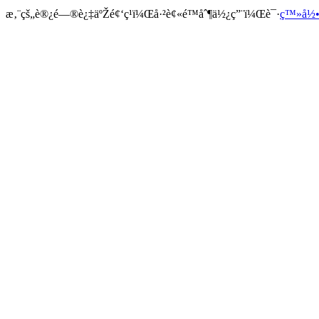
æ‚¨çš„è®¿é—®è¿‡äºŽé¢‘ç¹ï¼Œå·²è¢«é™åˆ¶ä½¿ç”¨ï¼Œè¯·
ç™»å½