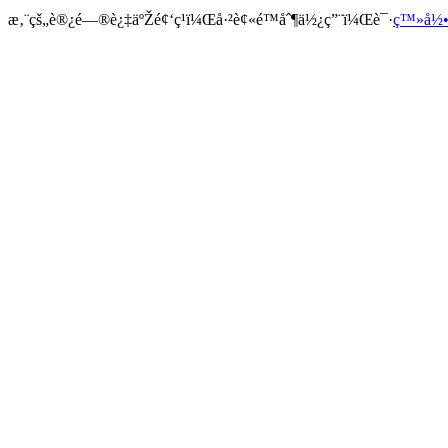
æ‚¨çš„è®¿é—®è¿‡äºŽé¢‘ç¹ï¼Œå·²è¢«é™åˆ¶ä½¿ç”¨ï¼Œè¯·
ç™»å½