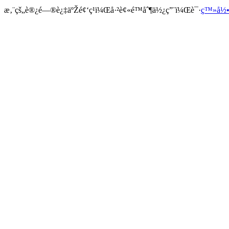
æ‚¨çš„è®¿é—®è¿‡äºŽé¢‘ç¹ï¼Œå·²è¢«é™åˆ¶ä½¿ç”¨ï¼Œè¯·
ç™»å½