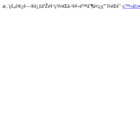
æ‚¨çš„è®¿é—®è¿‡äºŽé¢‘ç¹ï¼Œå·²è¢«é™åˆ¶ä½¿ç”¨ï¼Œè¯·
ç™»å½