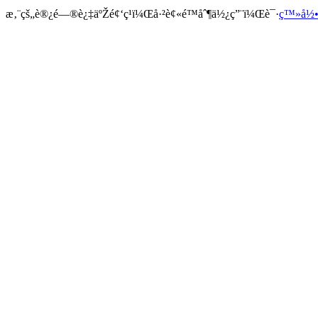
æ‚¨çš„è®¿é—®è¿‡äºŽé¢‘ç¹ï¼Œå·²è¢«é™åˆ¶ä½¿ç”¨ï¼Œè¯·
ç™»å½